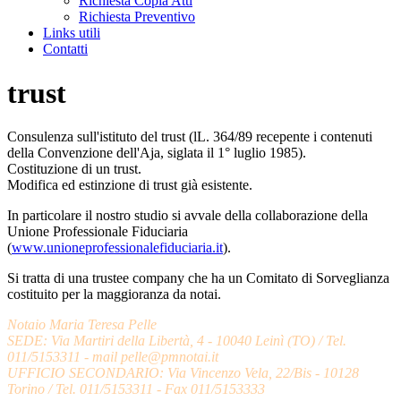
Richiesta Copia Atti
Richiesta Preventivo
Links utili
Contatti
trust
Consulenza sull'istituto del trust (lL. 364/89 recepente i contenuti
della Convenzione dell'Aja, siglata il 1° luglio 1985).
Costituzione di un trust.
Modifica ed estinzione di trust già esistente.
In particolare il nostro studio si avvale della collaborazione della
Unione Professionale Fiduciaria
(
www.unioneprofessionalefiduciaria.it
).
Si tratta di una trustee company che ha un Comitato di Sorveglianza
costituito per la maggioranza da notai.
Notaio Maria Teresa Pelle
SEDE: Via Martiri della Libertà, 4 - 10040 Leinì (TO) / Tel.
011/5153311 - mail pelle@pmnotai.it
UFFICIO SECONDARIO: Via Vincenzo Vela, 22/Bis - 10128
Torino / Tel. 011/5153311 - Fax 011/5153333