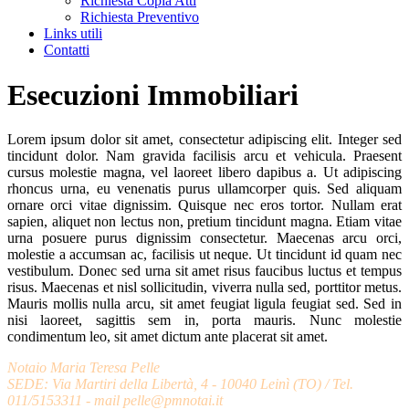
Richiesta Copia Atti
Richiesta Preventivo
Links utili
Contatti
Esecuzioni Immobiliari
Lorem ipsum dolor sit amet, consectetur adipiscing elit. Integer sed
tincidunt dolor. Nam gravida facilisis arcu et vehicula. Praesent
cursus molestie magna, vel laoreet libero dapibus a. Ut adipiscing
rhoncus urna, eu venenatis purus ullamcorper quis. Sed aliquam
ornare orci vitae dignissim. Quisque nec eros tortor. Nullam erat
sapien, aliquet non lectus non, pretium tincidunt magna. Etiam vitae
urna posuere purus dignissim consectetur. Maecenas arcu orci,
molestie a accumsan ac, facilisis ut neque. Ut tincidunt id quam nec
vestibulum. Donec sed urna sit amet risus faucibus luctus et tempus
risus. Maecenas et nisl sollicitudin, viverra nulla sed, porttitor metus.
Mauris mollis nulla arcu, sit amet feugiat ligula feugiat sed. Sed in
nisi laoreet, sagittis sem in, porta mauris. Nunc molestie
condimentum leo, sit amet dictum ante placerat sit amet.
Notaio Maria Teresa Pelle
SEDE: Via Martiri della Libertà, 4 - 10040 Leinì (TO) / Tel.
011/5153311 - mail pelle@pmnotai.it